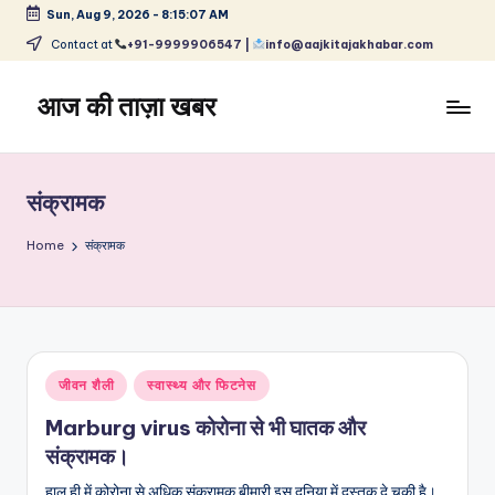
Sun, Aug 9, 2026
-
8:15:07 AM
Skip
Contact at
+91-9999906547 |
info@aajkitajakhabar.com
to
content
आज की ताज़ा खबर
भारत
के
ताज़ा
संक्रामक
समाचार
–
Home
संक्रामक
राजनीति,
मनोरंजन,
खेल,
व्यापार
और
Posted
जीवन शैली
स्वास्थ्य और फिटनेस
विश्व
in
Marburg virus कोरोना से भी घातक और
संक्रामक।
हाल ही में कोरोना से अधिक संक्रामक बीमारी इस दुनिया में दस्तक दे चुकी है।