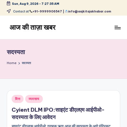
Sun, Aug 9, 2026
-
7:27:35 AM
Skip
Contact at
+91-9999906547 |
info@aajkitajakhabar.com
to
content
आज की ताज़ा खबर
भारत
के
ताज़ा
सदस्यता
समाचार
–
Home
सदस्यता
राजनीति,
मनोरंजन,
खेल,
व्यापार
और
Posted
वित्त
व्यवसाय
विश्व
in
Cyient DLM IPO:साइएंट डीएलएम आईपीओ-
सदस्यता के लिए आवेदन
साइएंट डीएलएम आईपीओ: ग्राहक ऋण आज की सदस्यता के आगे इंद्रिकट