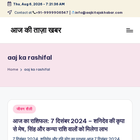
Thu, Aug 6, 2026
-
7:21:36 AM
Skip
Contact at
+91-9999906547 |
info@aajkitajakhabar.com
to
content
आज की ताज़ा खबर
भारत
के
ताज़ा
aaj ka rashifal
समाचार
–
Home
aaj ka rashifal
राजनीति,
मनोरंजन,
खेल,
व्यापार
और
Posted
जीवन शैली
विश्व
in
आज का राशिफल: 7 दिसंबर 2024 – शनिदेव की कृपा
से मेष, सिंह और कन्या राशि वालों को मिलेगा लाभ
7 दिसंबर 2024: शनिदेव और रवि योग का प्रभाव आज 7 दिसंबर 2024,