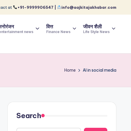
act at
+91-9999906547 |
info@aajkitajakhabar.com
मनोरंजन
वित्त
जीवन शैली
entertainment news
Finance News
Life Style News
Home
AI in social media
Search