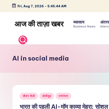
Fri, Aug 7, 2026
-
5:45:45 AM
Skip
to
आज की ताज़ा खबर
व्यवसाय
अंतररा
content
Business News
Intern
भारत
के
ताज़ा
समाचार
AI in social media
–
राजनीति,
मनोरंजन,
खेल,
व्यापार
Posted
और
जीवन शैली
बॉलीवुड
मनोरंजन
in
विश्व
भारत की पहली AI-मॉम काव्या मेहरा: सोशल मी