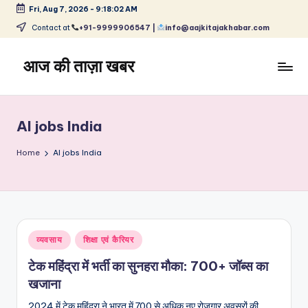
Fri, Aug 7, 2026
-
9:18:02 AM
Skip
Contact at
+91-9999906547 |
info@aajkitajakhabar.com
to
content
आज की ताज़ा खबर
भारत
के
ताज़ा
AI jobs India
समाचार
–
Home
AI jobs India
राजनीति,
मनोरंजन,
खेल,
व्यापार
और
Posted
व्यवसाय
शिक्षा एवं कैरियर
विश्व
in
टेक महिंद्रा में भर्ती का सुनहरा मौका: 700+ जॉब्स का
खजाना
2024 में टेक महिंद्रा ने भारत में 700 से अधिक नए रोजगार अवसरों की