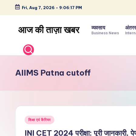
Fri, Aug 7, 2026
-
9:06:18 PM
Skip
to
आज की ताज़ा खबर
व्यवसाय
अंतररा
content
Business News
Intern
भारत
के
ताज़ा
समाचार
AIIMS Patna cutoff
–
राजनीति,
मनोरंजन,
खेल,
व्यापार
Posted
और
शिक्षा एवं कैरियर
in
विश्व
INI CET 2024 परीक्षा: पूरी जानकारी, प