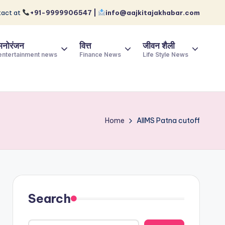
act at
+91-9999906547 |
info@aajkitajakhabar.com
मनोरंजन
वित्त
जीवन शैली
entertainment news
Finance News
Life Style News
Home
AIIMS Patna cutoff
Search