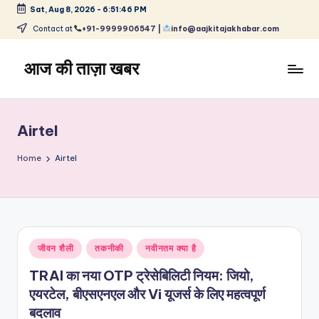
Sat, Aug 8, 2026
-
6:51:46 PM
Skip
Contact at
+91-9999906547 |
info@aajkitajakhabar.com
to
content
आज की ताज़ा खबर
भारत
के
ताज़ा
Airtel
समाचार
–
Home
Airtel
राजनीति,
मनोरंजन,
खेल,
व्यापार
और
Posted
जीवन शैली
तकनीकी
नवीनतम क्या है
विश्व
in
TRAI का नया OTP ट्रेसेबिलिटी नियम: जियो,
एयरटेल, बीएसएनएल और Vi यूजर्स के लिए महत्वपूर्ण
बदलाव