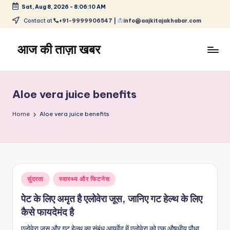
Sat, Aug 8, 2026
-
8:06:11 AM
Skip
Contact at
+91-9999906547 |
info@aajkitajakhabar.com
to
content
आज की ताज़ा खबर
भारत
के
ताज़ा
Aloe vera juice benefits
समाचार
–
Home
Aloe vera juice benefits
राजनीति,
मनोरंजन,
खेल,
व्यापार
और
Posted
सुंदरता
स्वास्थ्य और फिटनेस
विश्व
in
पेट के लिए अमृत है एलोवेरा जूस, जानिए गट हेल्थ के लिए
कैसे फायदेमंद है
एलोवेरा जूस और गट हेल्थ का संबंध आयुर्वेद में एलोवेरा को एक औषधीय पौधा