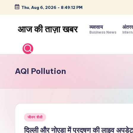
Thu, Aug 6, 2026
-
8:49:13 PM
Skip
to
आज की ताज़ा खबर
व्यवसाय
अंतररा
content
Business News
Intern
भारत
के
ताज़ा
समाचार
AQI Pollution
–
राजनीति,
मनोरंजन,
खेल,
व्यापार
Posted
और
जीवन शैली
in
विश्व
दिल्ली और नोएडा में प्रदूषण की लाइव अपडे