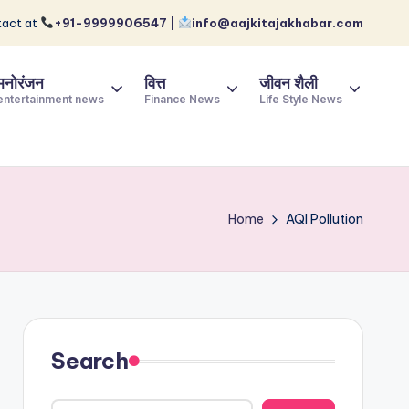
act at
+91-9999906547 |
info@aajkitajakhabar.com
मनोरंजन
वित्त
जीवन शैली
entertainment news
Finance News
Life Style News
Home
AQI Pollution
Search