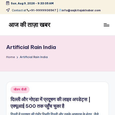
Sun, Aug 9, 2026
-
9:33:05 AM
Skip
Contact at
+91-9999906547 |
info@aajkitajakhabar.com
to
content
आज की ताज़ा खबर
भारत
के
ताज़ा
Artificial Rain India
समाचार
–
Home
Artificial Rain India
राजनीति,
मनोरंजन,
खेल,
व्यापार
और
Posted
जीवन शैली
विश्व
in
दिल्ली और नोएडा में प्रदूषण की लाइव अपडेट्स |
एक्यूआई 500 तक पहुँच चुका है
दिल्ली में प्रदूषण की गंभीर स्थिति दिल्ली और उसके आसपास के क्षेत्र, जैसे