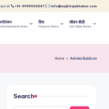
act at
+91-9999906547 |
info@aajkitajakhabar.com
मनोरंजन
वित्त
जीवन शैली
entertainment news
Finance News
Life Style News
Home
Ashoka Buildcon
Search