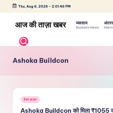
Thu, Aug 6, 2026
-
2:01:47 PM
Skip
to
आज की ताज़ा खबर
व्यवसाय
अंतररा
content
Business News
Intern
भारत
के
ताज़ा
समाचार
Ashoka Buildcon
–
राजनीति,
मनोरंजन,
खेल,
व्यापार
Posted
और
शेयर बाजार
in
विश्व
Ashoka Buildcon को मिला ₹1055 करोड़ क