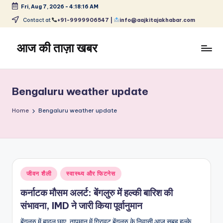
Fri, Aug 7, 2026
-
4:18:16 AM
Skip
Contact at
+91-9999906547 |
info@aajkitajakhabar.com
to
content
आज की ताज़ा खबर
भारत
के
ताज़ा
Bengaluru weather update
समाचार
–
Home
Bengaluru weather update
राजनीति,
मनोरंजन,
खेल,
व्यापार
और
Posted
जीवन शैली
स्वास्थ्य और फिटनेस
विश्व
in
कर्नाटक मौसम अलर्ट: बेंगलुरु में हल्की बारिश की
संभावना, IMD ने जारी किया पूर्वानुमान
बेंगलुरु में बादल छाए, तापमान में गिरावट बेंगलुरु के निवासी आज सुबह हल्के