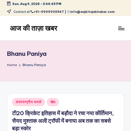
Sun, Aug 9, 2026
-
3:46:45 PM
Skip
Contact at
+91-9999906547 |
info@aajkitajakhabar.com
to
content
आज की ताज़ा खबर
भारत
के
ताज़ा
Bhanu Paniya
समाचार
–
Home
Bhanu Paniya
राजनीति,
मनोरंजन,
खेल,
व्यापार
और
Posted
अंतरराष्ट्रीय मामले
खेल
विश्व
in
टी20 क्रिकेट इतिहास में बड़ौदा ने रचा नया कीर्तिमान,
सैयद मुश्ताक अली ट्रॉफी में बनाया अब तक का सबसे
बड़ा स्कोर