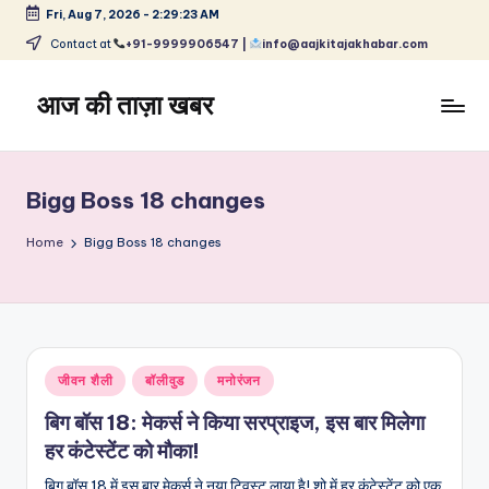
Fri, Aug 7, 2026
-
2:29:23 AM
Skip
Contact at
+91-9999906547 |
info@aajkitajakhabar.com
to
content
आज की ताज़ा खबर
भारत
के
ताज़ा
Bigg Boss 18 changes
समाचार
–
Home
Bigg Boss 18 changes
राजनीति,
मनोरंजन,
खेल,
व्यापार
और
Posted
जीवन शैली
बॉलीवुड
मनोरंजन
विश्व
in
बिग बॉस 18: मेकर्स ने किया सरप्राइज, इस बार मिलेगा
हर कंटेस्टेंट को मौका!
बिग बॉस 18 में इस बार मेकर्स ने नया ट्विस्ट लाया है! शो में हर कंटेस्टेंट को एक