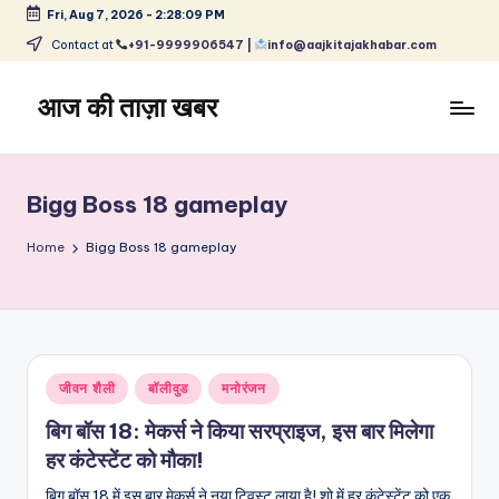
Fri, Aug 7, 2026
-
2:28:09 PM
Skip
Contact at
+91-9999906547 |
info@aajkitajakhabar.com
to
content
आज की ताज़ा खबर
भारत
के
ताज़ा
Bigg Boss 18 gameplay
समाचार
–
Home
Bigg Boss 18 gameplay
राजनीति,
मनोरंजन,
खेल,
व्यापार
और
Posted
जीवन शैली
बॉलीवुड
मनोरंजन
विश्व
in
बिग बॉस 18: मेकर्स ने किया सरप्राइज, इस बार मिलेगा
हर कंटेस्टेंट को मौका!
बिग बॉस 18 में इस बार मेकर्स ने नया ट्विस्ट लाया है! शो में हर कंटेस्टेंट को एक