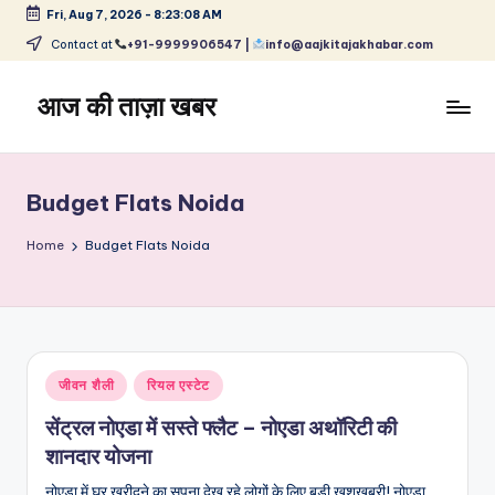
Fri, Aug 7, 2026
-
8:23:09 AM
Skip
Contact at
+91-9999906547 |
info@aajkitajakhabar.com
to
content
आज की ताज़ा खबर
भारत
के
ताज़ा
Budget Flats Noida
समाचार
–
Home
Budget Flats Noida
राजनीति,
मनोरंजन,
खेल,
व्यापार
और
Posted
जीवन शैली
रियल एस्टेट
विश्व
in
सेंट्रल नोएडा में सस्ते फ्लैट – नोएडा अथॉरिटी की
शानदार योजना
नोएडा में घर खरीदने का सपना देख रहे लोगों के लिए बड़ी खुशखबरी! नोएडा