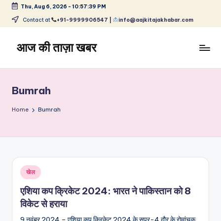
Thu, Aug 6, 2026
-
10:57:39 PM
Skip
Contact at
+91-9999906547 |
info@aajkitajakhabar.com
to
content
आज की ताज़ा खबर
भारत
के
ताज़ा
Bumrah
समाचार
–
Home
Bumrah
राजनीति,
मनोरंजन,
खेल,
व्यापार
और
Posted
खेल
विश्व
in
एशिया कप क्रिकेट 2024: भारत ने पाकिस्तान को 8
विकेट से हराया
9 नवंबर 2024 – एशिया कप क्रिकेट 2024 के सुपर-4 दौर के रोमांचक