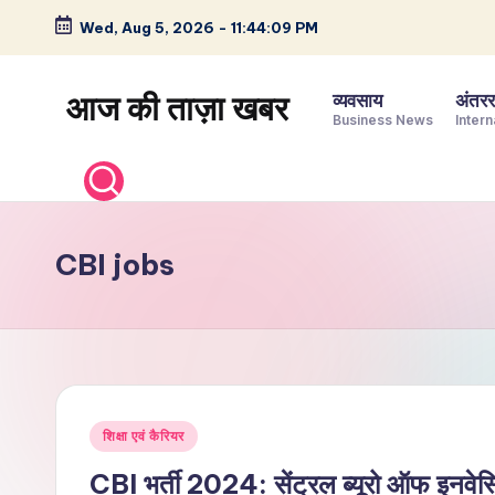
Wed, Aug 5, 2026
-
11:44:10 PM
Skip
to
आज की ताज़ा खबर
व्यवसाय
अंतररा
content
Business News
Intern
भारत
के
ताज़ा
समाचार
CBI jobs
–
राजनीति,
मनोरंजन,
खेल,
व्यापार
Posted
और
शिक्षा एवं कैरियर
in
विश्व
CBI भर्ती 2024: सेंट्रल ब्यूरो ऑफ इनवेस्टि