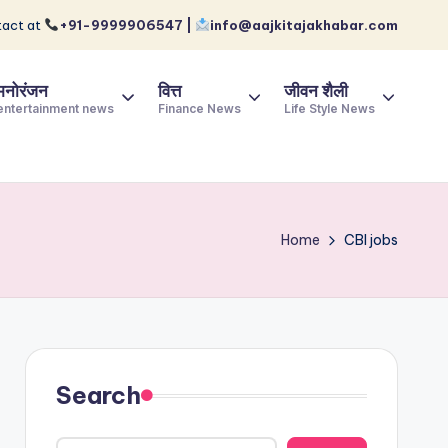
act at
+91-9999906547 |
info@aajkitajakhabar.com
मनोरंजन
वित्त
जीवन शैली
entertainment news
Finance News
Life Style News
Home
CBI jobs
Search