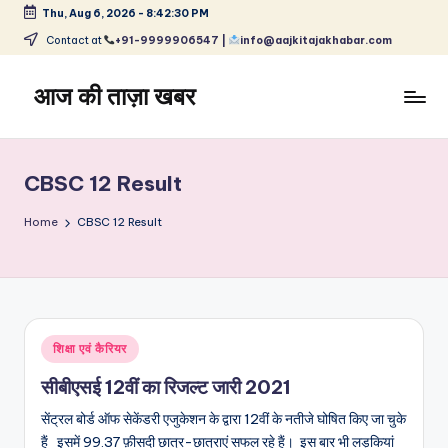
Thu, Aug 6, 2026
-
8:42:30 PM
Skip
Contact at
+91-9999906547 |
info@aajkitajakhabar.com
to
content
आज की ताज़ा खबर
भारत
के
ताज़ा
CBSC 12 Result
समाचार
–
Home
CBSC 12 Result
राजनीति,
मनोरंजन,
खेल,
व्यापार
और
Posted
शिक्षा एवं कैरियर
विश्व
in
सीबीएसई 12वीं का रिजल्ट जारी 2021
सेंट्रल बोर्ड ऑफ सेकेंडरी एजुकेशन के द्वारा 12वीं के नतीजे घोषित किए जा चुके
हैं इसमें 99.37 फ़ीसदी छात्र-छात्राएं सफल रहे हैं। इस बार भी लड़कियां