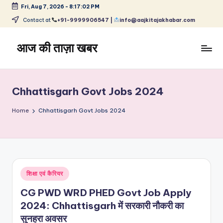
Fri, Aug 7, 2026
-
8:17:03 PM
Skip
Contact at
+91-9999906547 |
info@aajkitajakhabar.com
to
content
आज की ताज़ा खबर
भारत
के
ताज़ा
Chhattisgarh Govt Jobs 2024
समाचार
–
Home
Chhattisgarh Govt Jobs 2024
राजनीति,
मनोरंजन,
खेल,
व्यापार
और
Posted
शिक्षा एवं कैरियर
विश्व
in
CG PWD WRD PHED Govt Job Apply
2024: Chhattisgarh में सरकारी नौकरी का
सुनहरा अवसर