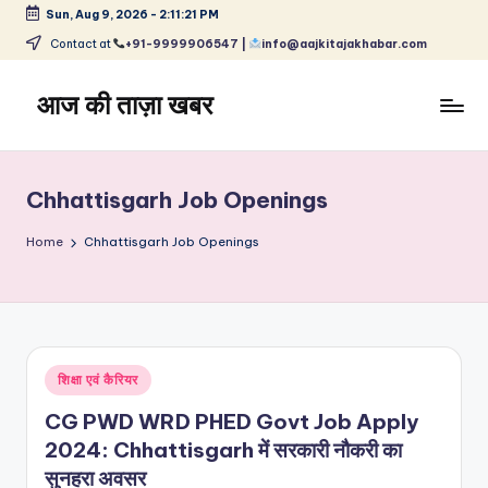
Sun, Aug 9, 2026
-
2:11:21 PM
Skip
Contact at
+91-9999906547 |
info@aajkitajakhabar.com
to
content
आज की ताज़ा खबर
भारत
के
ताज़ा
Chhattisgarh Job Openings
समाचार
–
Home
Chhattisgarh Job Openings
राजनीति,
मनोरंजन,
खेल,
व्यापार
और
Posted
शिक्षा एवं कैरियर
विश्व
in
CG PWD WRD PHED Govt Job Apply
2024: Chhattisgarh में सरकारी नौकरी का
सुनहरा अवसर