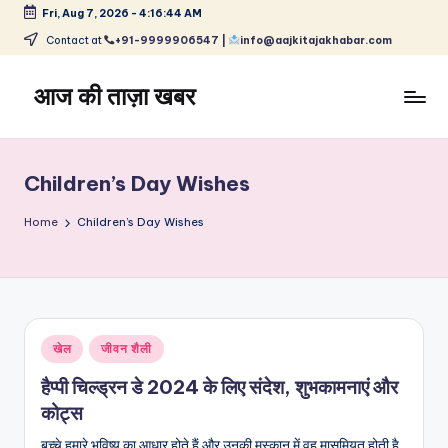
Fri, Aug 7, 2026
-
4:16:45 AM
Skip
Contact at
+91-9999906547 |
info@aajkitajakhabar.com
to
content
आज की ताज़ा खबर
भारत
के
ताज़ा
Children’s Day Wishes
समाचार
–
Home
Children’s Day Wishes
राजनीति,
मनोरंजन,
खेल,
व्यापार
और
Posted
खेल
जीवन शैली
विश्व
in
हैप्पी चिल्ड्रन डे 2024 के लिए संदेश, शुभकामनाएं और
कोट्स
बच्चे हमारे भविष्य का आधार होते हैं और उनकी मुस्कान में वह मासूमियत होती है