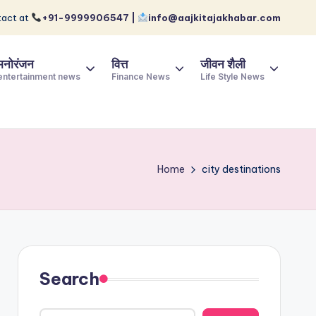
act at
+91-9999906547 |
info@aajkitajakhabar.com
मनोरंजन
वित्त
जीवन शैली
entertainment news
Finance News
Life Style News
Home
city destinations
Search