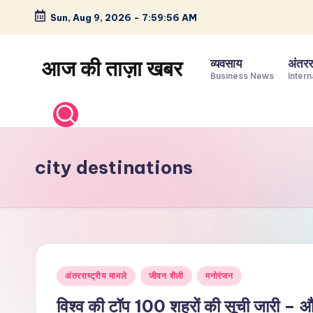
Sun, Aug 9, 2026
-
7:59:57 AM
Skip
to
आज की ताज़ा खबर
व्यवसाय
अंतररा
content
Business News
Intern
भारत
के
ताज़ा
समाचार
city destinations
–
राजनीति,
मनोरंजन,
खेल,
व्यापार
Posted
और
अंतरराष्ट्रीय मामले
जीवन शैली
मनोरंजन
in
विश्व
विश्व की टॉप 100 शहरों की सूची जारी – और 