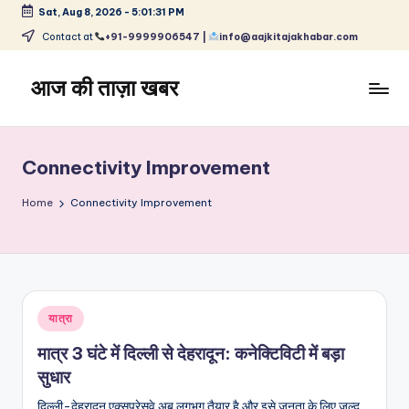
Sat, Aug 8, 2026
-
5:01:31 PM
Skip
Contact at
+91-9999906547 |
info@aajkitajakhabar.com
to
content
आज की ताज़ा खबर
भारत
के
ताज़ा
Connectivity Improvement
समाचार
–
Home
Connectivity Improvement
राजनीति,
मनोरंजन,
खेल,
व्यापार
और
Posted
यात्रा
विश्व
in
मात्र 3 घंटे में दिल्ली से देहरादून: कनेक्टिविटी में बड़ा
सुधार
दिल्ली-देहरादून एक्सप्रेसवे अब लगभग तैयार है और इसे जनता के लिए जल्द