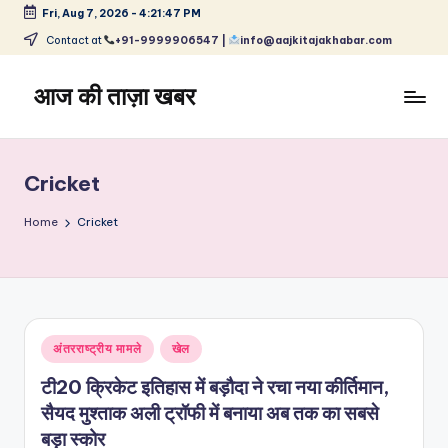
Fri, Aug 7, 2026
-
4:21:47 PM
Skip
Contact at
+91-9999906547 |
info@aajkitajakhabar.com
to
content
आज की ताज़ा खबर
भारत
के
ताज़ा
Cricket
समाचार
–
Home
Cricket
राजनीति,
मनोरंजन,
खेल,
व्यापार
और
Posted
अंतरराष्ट्रीय मामले
खेल
विश्व
in
टी20 क्रिकेट इतिहास में बड़ौदा ने रचा नया कीर्तिमान,
सैयद मुश्ताक अली ट्रॉफी में बनाया अब तक का सबसे
बड़ा स्कोर