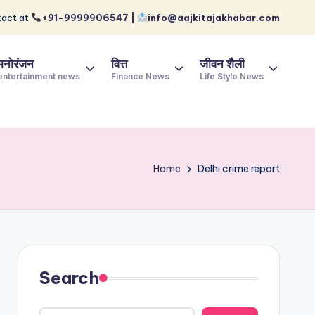
act at
+91-9999906547 |
info@aajkitajakhabar.com
मनोरंजन
वित्त
जीवन शैली
entertainment news
Finance News
Life Style News
Home
Delhi crime report
Search