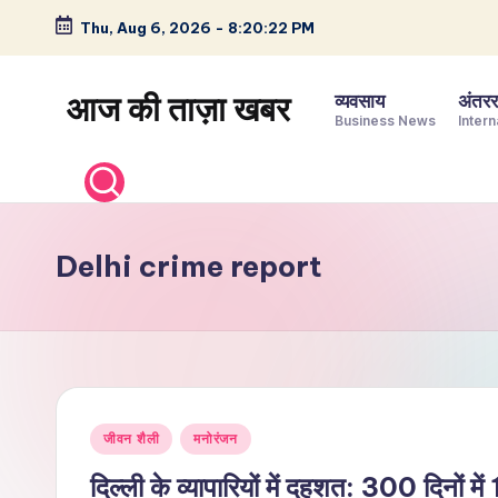
Thu, Aug 6, 2026
-
8:20:23 PM
Skip
to
आज की ताज़ा खबर
व्यवसाय
अंतररा
content
Business News
Intern
भारत
के
ताज़ा
समाचार
Delhi crime report
–
राजनीति,
मनोरंजन,
खेल,
व्यापार
Posted
और
जीवन शैली
मनोरंजन
in
विश्व
दिल्ली के व्यापारियों में दहशत: 300 दिनों मे