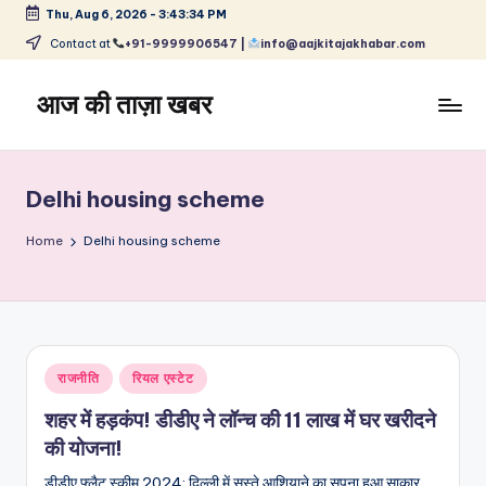
Thu, Aug 6, 2026
-
3:43:35 PM
Skip
Contact at
+91-9999906547 |
info@aajkitajakhabar.com
to
content
आज की ताज़ा खबर
भारत
के
ताज़ा
Delhi housing scheme
समाचार
–
Home
Delhi housing scheme
राजनीति,
मनोरंजन,
खेल,
व्यापार
और
Posted
राजनीति
रियल एस्टेट
विश्व
in
शहर में हड़कंप! डीडीए ने लॉन्च की 11 लाख में घर खरीदने
की योजना!
डीडीए फ्लैट स्कीम 2024: दिल्ली में सस्ते आशियाने का सपना हुआ साकार