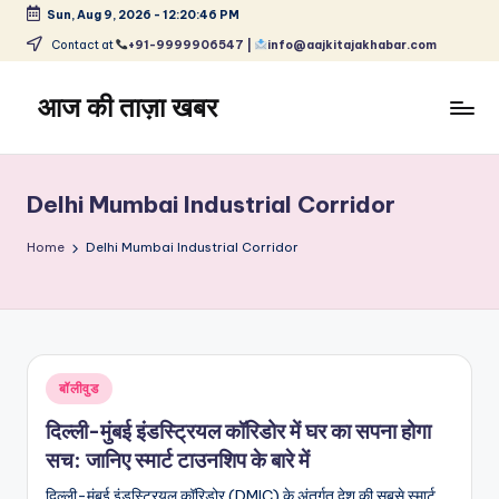
Sun, Aug 9, 2026
-
12:20:46 PM
Skip
Contact at
+91-9999906547 |
info@aajkitajakhabar.com
to
content
आज की ताज़ा खबर
भारत
के
ताज़ा
Delhi Mumbai Industrial Corridor
समाचार
–
Home
Delhi Mumbai Industrial Corridor
राजनीति,
मनोरंजन,
खेल,
व्यापार
और
Posted
बॉलीवुड
विश्व
in
दिल्ली-मुंबई इंडस्ट्रियल कॉरिडोर में घर का सपना होगा
सच: जानिए स्मार्ट टाउनशिप के बारे में
दिल्ली-मुंबई इंडस्ट्रियल कॉरिडोर (DMIC) के अंतर्गत देश की सबसे स्मार्ट