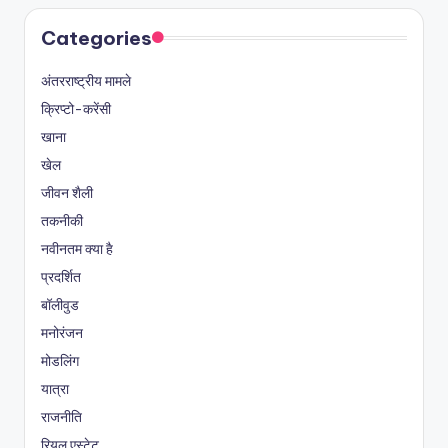
Categories
अंतरराष्ट्रीय मामले
क्रिप्टो-करेंसी
खाना
खेल
जीवन शैली
तकनीकी
नवीनतम क्या है
प्रदर्शित
बॉलीवुड
मनोरंजन
मोडलिंग
यात्रा
राजनीति
रियल एस्टेट