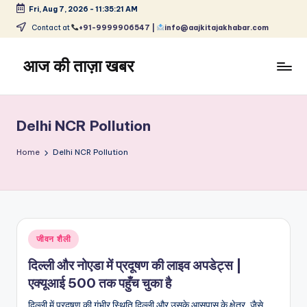
Fri, Aug 7, 2026
-
11:35:22 AM
Skip
Contact at
+91-9999906547 |
info@aajkitajakhabar.com
to
content
आज की ताज़ा खबर
भारत
के
ताज़ा
Delhi NCR Pollution
समाचार
–
Home
Delhi NCR Pollution
राजनीति,
मनोरंजन,
खेल,
व्यापार
और
Posted
जीवन शैली
विश्व
in
दिल्ली और नोएडा में प्रदूषण की लाइव अपडेट्स |
एक्यूआई 500 तक पहुँच चुका है
दिल्ली में प्रदूषण की गंभीर स्थिति दिल्ली और उसके आसपास के क्षेत्र, जैसे