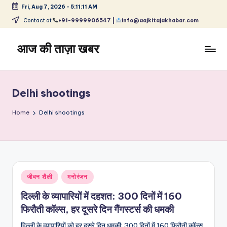
Fri, Aug 7, 2026
-
5:11:11 AM
Skip
Contact at
+91-9999906547 |
info@aajkitajakhabar.com
to
content
आज की ताज़ा खबर
भारत
के
ताज़ा
Delhi shootings
समाचार
–
Home
Delhi shootings
राजनीति,
मनोरंजन,
खेल,
व्यापार
और
Posted
जीवन शैली
मनोरंजन
विश्व
in
दिल्ली के व्यापारियों में दहशत: 300 दिनों में 160
फिरौती कॉल्स, हर दूसरे दिन गैंगस्टर्स की धमकी
दिल्ली के व्यापारियों को हर दूसरे दिन धमकी: 300 दिनों में 160 फिरौती कॉल्स,