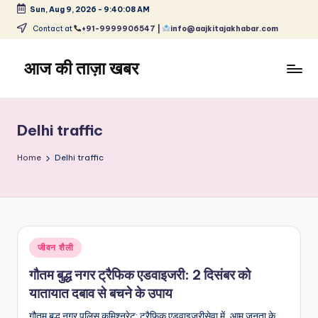
Sun, Aug 9, 2026
-
9:40:08 AM
Skip
Contact at
+91-9999906547 |
info@aajkitajakhabar.com
to
content
आज की ताज़ा खबर
भारत
के
ताज़ा
Delhi traffic
समाचार
–
Home
Delhi traffic
राजनीति,
मनोरंजन,
खेल,
व्यापार
और
Posted
जीवन शैली
विश्व
in
गौतम बुद्ध नगर ट्रैफिक एडवाइजरी: 2 दिसंबर को
यातायात दबाव से बचने के उपाय
गौतम बुद्ध नगर पुलिस कमिश्नरेट: ट्रैफिक एडवाइजरीसेवा में, आम जनता के