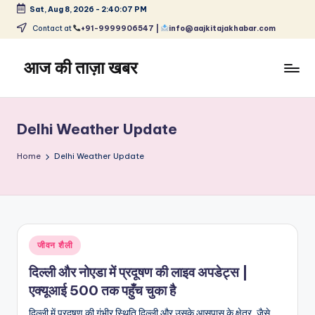
Sat, Aug 8, 2026
-
2:40:07 PM
Skip
Contact at
+91-9999906547 |
info@aajkitajakhabar.com
to
content
आज की ताज़ा खबर
भारत
के
ताज़ा
Delhi Weather Update
समाचार
–
Home
Delhi Weather Update
राजनीति,
मनोरंजन,
खेल,
व्यापार
और
Posted
जीवन शैली
विश्व
in
दिल्ली और नोएडा में प्रदूषण की लाइव अपडेट्स |
एक्यूआई 500 तक पहुँच चुका है
दिल्ली में प्रदूषण की गंभीर स्थिति दिल्ली और उसके आसपास के क्षेत्र, जैसे