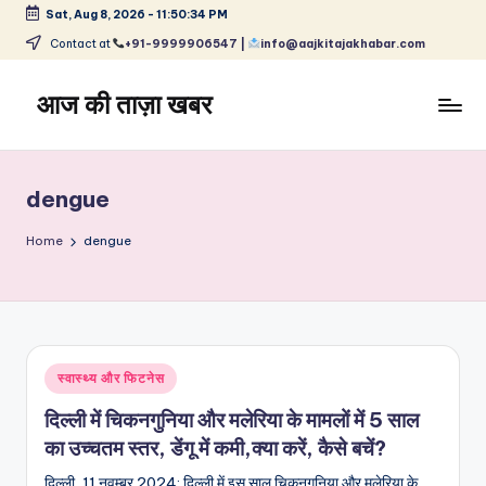
Sat, Aug 8, 2026
-
11:50:35 PM
Skip
Contact at
+91-9999906547 |
info@aajkitajakhabar.com
to
content
आज की ताज़ा खबर
भारत
के
ताज़ा
dengue
समाचार
–
Home
dengue
राजनीति,
मनोरंजन,
खेल,
व्यापार
और
Posted
स्वास्थ्य और फिटनेस
विश्व
in
दिल्ली में चिकनगुनिया और मलेरिया के मामलों में 5 साल
का उच्चतम स्तर, डेंगू में कमी,क्या करें, कैसे बचें?
दिल्ली, 11 नवम्बर 2024: दिल्ली में इस साल चिकनगुनिया और मलेरिया के