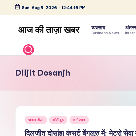
Sun, Aug 9, 2026
-
12:44:17 PM
Skip
to
आज की ताज़ा खबर
व्यवसाय
अंतररा
content
Business News
Intern
भारत
के
ताज़ा
समाचार
Diljit Dosanjh
–
राजनीति,
मनोरंजन,
खेल,
व्यापार
Posted
और
जीवन शैली
बॉलीवुड
मनोरंजन
in
विश्व
दिलजीत दोसांझ कंसर्ट बेंगलुरु में: मेट्रो सेव