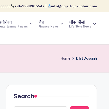
act at
+91-9999906547 |
info@aajkitajakhabar.com
मनोरंजन
वित्त
जीवन शैली
entertainment news
Finance News
Life Style News
Home
Diljit Dosanjh
Search