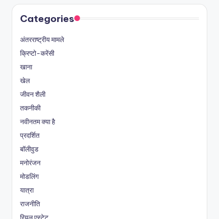
Categories
अंतरराष्ट्रीय मामले
क्रिप्टो-करेंसी
खाना
खेल
जीवन शैली
तकनीकी
नवीनतम क्या है
प्रदर्शित
बॉलीवुड
मनोरंजन
मोडलिंग
यात्रा
राजनीति
रियल एस्टेट