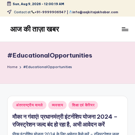
Sun, Aug 9, 2026
-
12:00:20 AM
Skip
Contact at
+91-9999906547 |
info@aajkitajakhabar.com
to
content
आज की ताज़ा खबर
भारत
के
ताज़ा
#EducationalOpportunities
समाचार
–
Home
#EducationalOpportunities
राजनीति,
मनोरंजन,
खेल,
व्यापार
और
Posted
अंतरराष्ट्रीय मामले
व्यवसाय
शिक्षा एवं कैरियर
विश्व
in
मौका न गंवाएं! प्रधानमंत्री इंटर्नशिप योजना 2024 –
रजिस्ट्रेशन जल्द बंद हो रहा है, अभी आवेदन करें
पीएम इंटर्नशिप योजना 2024 के लिए आवेदन कैसे करें – रजिस्ट्रेशन जल्द