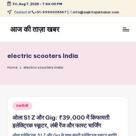
Fri, Aug 7, 2026
-
7:44:00 PM
Skip
Contact at
+91-9999906547 |
info@aajkitajakhabar.com
to
content
आज की ताज़ा खबर
भारत
के
ताज़ा
electric scooters India
समाचार
–
Home
electric scooters India
राजनीति,
मनोरंजन,
खेल,
व्यापार
और
Posted
तकनीकी
विश्व
in
ओला S1 Z और Gig: ₹39,000 में किफायती
इलेक्ट्रिक स्कूटर, लंबी रेंज और फास्ट चार्जिंग
ओला इलेक्ट्रिक: S1 Z और Gig के साथ सस्ती इलेक्ट्रिक स्कूटर क्रांति