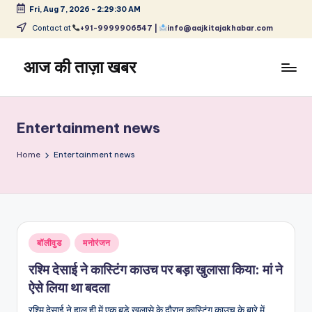
Fri, Aug 7, 2026
-
2:29:30 AM
Skip
Contact at
+91-9999906547 |
info@aajkitajakhabar.com
to
content
आज की ताज़ा खबर
भारत
के
ताज़ा
Entertainment news
समाचार
–
Home
Entertainment news
राजनीति,
मनोरंजन,
खेल,
व्यापार
और
Posted
बॉलीवुड
मनोरंजन
विश्व
in
रश्मि देसाई ने कास्टिंग काउच पर बड़ा खुलासा किया: मां ने
ऐसे लिया था बदला
रश्मि देसाई ने हाल ही में एक बड़े खुलासे के दौरान कास्टिंग काउच के बारे में