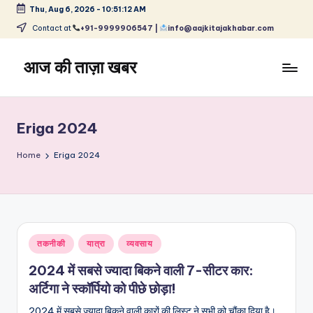
Thu, Aug 6, 2026
-
10:51:12 AM
Skip
Contact at
+91-9999906547 |
info@aajkitajakhabar.com
to
content
आज की ताज़ा खबर
भारत
के
ताज़ा
Eriga 2024
समाचार
–
Home
Eriga 2024
राजनीति,
मनोरंजन,
खेल,
व्यापार
और
Posted
तकनीकी
यात्रा
व्यवसाय
विश्व
in
2024 में सबसे ज्यादा बिकने वाली 7-सीटर कार:
अर्टिगा ने स्कॉर्पियो को पीछे छोड़ा!
2024 में सबसे ज्यादा बिकने वाली कारों की लिस्ट ने सभी को चौंका दिया है।