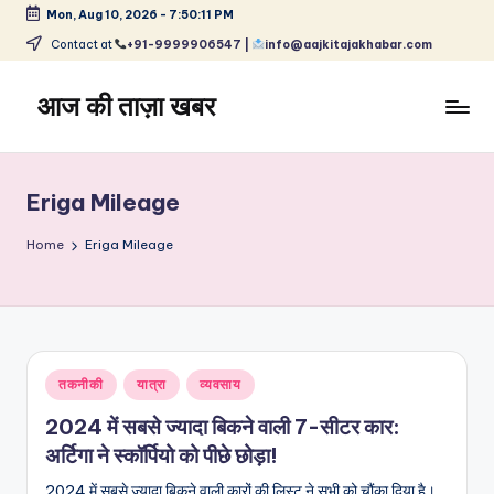
Mon, Aug 10, 2026
-
7:50:11 PM
Skip
Contact at
+91-9999906547 |
info@aajkitajakhabar.com
to
content
आज की ताज़ा खबर
भारत
के
ताज़ा
Eriga Mileage
समाचार
–
Home
Eriga Mileage
राजनीति,
मनोरंजन,
खेल,
व्यापार
और
Posted
तकनीकी
यात्रा
व्यवसाय
विश्व
in
2024 में सबसे ज्यादा बिकने वाली 7-सीटर कार:
अर्टिगा ने स्कॉर्पियो को पीछे छोड़ा!
2024 में सबसे ज्यादा बिकने वाली कारों की लिस्ट ने सभी को चौंका दिया है।