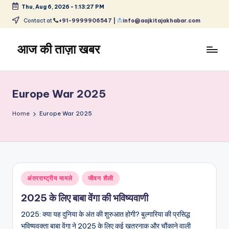
Thu, Aug 6, 2026
-
1:13:28 PM
Skip
Contact at
+91-9999906547 |
info@aajkitajakhabar.com
to
content
आज की ताज़ा खबर
भारत
के
ताज़ा
Europe War 2025
समाचार
–
Home
Europe War 2025
राजनीति,
मनोरंजन,
खेल,
व्यापार
और
Posted
अंतरराष्ट्रीय मामले
जीवन शैली
विश्व
in
2025 के लिए बाबा वेंगा की भविष्यवाणी
2025: क्या यह दुनिया के अंत की शुरुआत होगी? बुल्गारिया की प्रसिद्ध
भविष्यवक्ता बाबा वेंगा ने 2025 के लिए कई खतरनाक और चौंकाने वाली