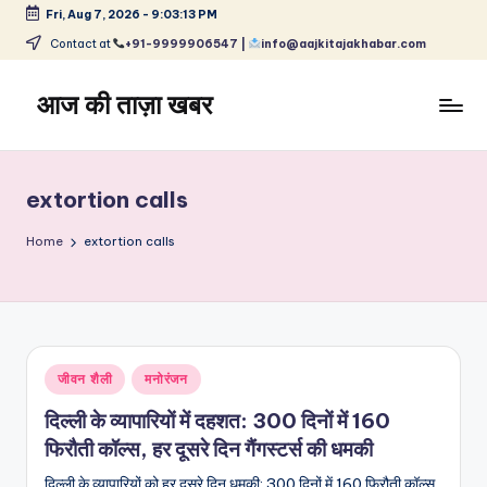
Fri, Aug 7, 2026
-
9:03:13 PM
Skip
Contact at
+91-9999906547 |
info@aajkitajakhabar.com
to
content
आज की ताज़ा खबर
भारत
के
ताज़ा
extortion calls
समाचार
–
Home
extortion calls
राजनीति,
मनोरंजन,
खेल,
व्यापार
और
Posted
जीवन शैली
मनोरंजन
विश्व
in
दिल्ली के व्यापारियों में दहशत: 300 दिनों में 160
फिरौती कॉल्स, हर दूसरे दिन गैंगस्टर्स की धमकी
दिल्ली के व्यापारियों को हर दूसरे दिन धमकी: 300 दिनों में 160 फिरौती कॉल्स,