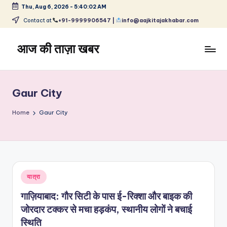
Thu, Aug 6, 2026
-
5:40:02 AM
Skip
Contact at
+91-9999906547 |
info@aajkitajakhabar.com
to
content
आज की ताज़ा खबर
भारत
के
ताज़ा
Gaur City
समाचार
–
Home
Gaur City
राजनीति,
मनोरंजन,
खेल,
व्यापार
और
Posted
यात्रा
विश्व
in
गाज़ियाबाद: गौर सिटी के पास ई-रिक्शा और बाइक की
जोरदार टक्कर से मचा हड़कंप, स्थानीय लोगों ने बचाई
स्थिति