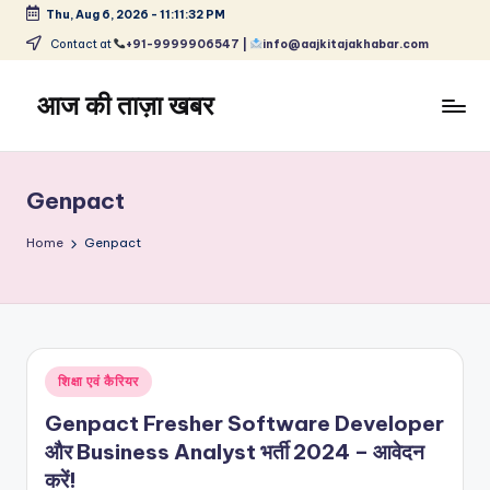
Thu, Aug 6, 2026
-
11:11:32 PM
Skip
Contact at
+91-9999906547 |
info@aajkitajakhabar.com
to
content
आज की ताज़ा खबर
भारत
के
ताज़ा
Genpact
समाचार
–
Home
Genpact
राजनीति,
मनोरंजन,
खेल,
व्यापार
और
Posted
शिक्षा एवं कैरियर
विश्व
in
Genpact Fresher Software Developer
और Business Analyst भर्ती 2024 – आवेदन
करें!