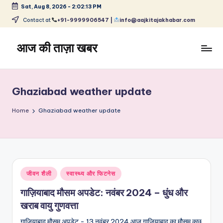
Sat, Aug 8, 2026
-
2:02:13 PM
Skip
Contact at
+91-9999906547 |
info@aajkitajakhabar.com
to
content
आज की ताज़ा खबर
भारत
के
ताज़ा
Ghaziabad weather update
समाचार
–
Home
Ghaziabad weather update
राजनीति,
मनोरंजन,
खेल,
व्यापार
और
Posted
जीवन शैली
स्वास्थ्य और फिटनेस
विश्व
in
गाज़ियाबाद मौसम अपडेट: नवंबर 2024 – धुंध और
खराब वायु गुणवत्ता
गाज़ियाबाद मौसम अपडेट - 13 नवंबर 2024 आज गाज़ियाबाद का मौसम कुछ