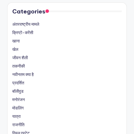
Categories
अंतरराष्ट्रीय मामले
क्रिप्टो-करेंसी
खाना
खेल
जीवन शैली
तकनीकी
नवीनतम क्या है
प्रदर्शित
बॉलीवुड
मनोरंजन
मोडलिंग
यात्रा
राजनीति
रियल एस्टेट