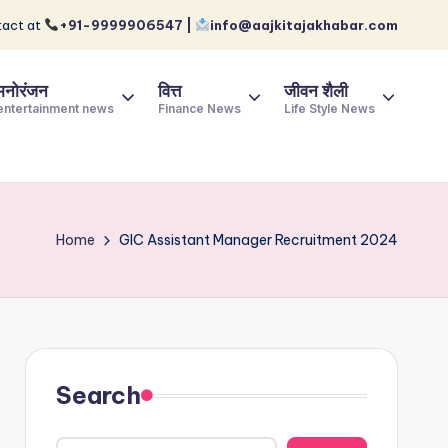
act at
+91-9999906547 |
info@aajkitajakhabar.com
मनोरंजन
वित्त
जीवन शैली
entertainment news
Finance News
Life Style News
Home
GIC Assistant Manager Recruitment 2024
Search