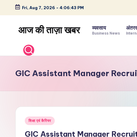
Fri, Aug 7, 2026
-
4:06:44 PM
Skip
to
आज की ताज़ा खबर
व्यवसाय
अंतररा
content
Business News
Intern
भारत
के
ताज़ा
समाचार
GIC Assistant Manager Recru
–
राजनीति,
मनोरंजन,
खेल,
व्यापार
Posted
और
शिक्षा एवं कैरियर
in
विश्व
GIC Assistant Manager Recruitmen