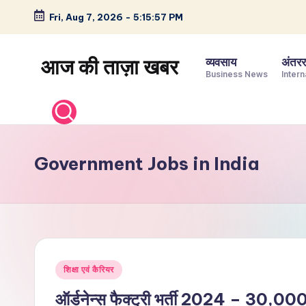
Fri, Aug 7, 2026
-
5:15:58 PM
Skip
to
आज की ताज़ा खबर
व्यवसाय
अंतररा
content
Business News
Intern
भारत
के
ताज़ा
समाचार
Government Jobs in India
–
राजनीति,
मनोरंजन,
खेल,
व्यापार
Posted
और
शिक्षा एवं कैरियर
in
विश्व
ऑर्डनेन्स फैक्ट्री भर्ती 2024 – 30,000 