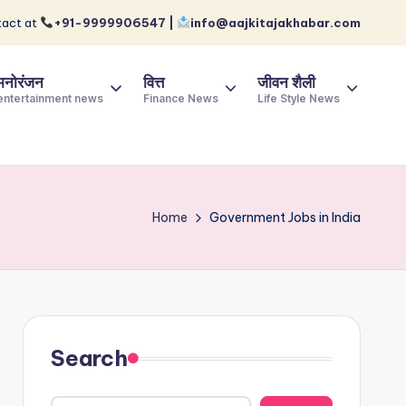
act at
+91-9999906547 |
info@aajkitajakhabar.com
मनोरंजन
वित्त
जीवन शैली
entertainment news
Finance News
Life Style News
Home
Government Jobs in India
Search