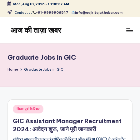
Mon, Aug 10, 2026
-
10:38:38 AM
Skip
Contact at
+91-9999906547 |
info@aajkitajakhabar.com
to
content
आज की ताज़ा खबर
भारत
के
ताज़ा
Graduate Jobs in GIC
समाचार
–
Home
Graduate Jobs in GIC
राजनीति,
मनोरंजन,
खेल,
व्यापार
और
Posted
शिक्षा एवं कैरियर
विश्व
in
GIC Assistant Manager Recruitment
2024: आवेदन शुरू, जाने पूरी जानकारी
संक्षिप्त जानकारी:जनरल इंश्योरेंस कॉर्पोरेशन ऑफ इंडिया (GIC) ने असिस्टेंट