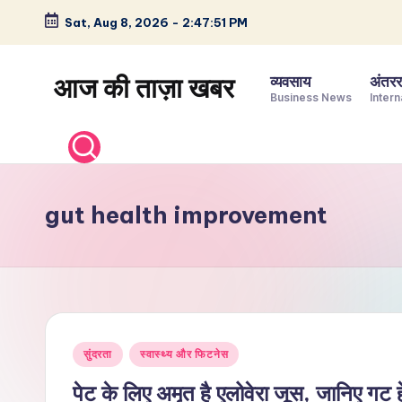
Sat, Aug 8, 2026
-
2:47:52 PM
Skip
to
आज की ताज़ा खबर
व्यवसाय
अंतररा
content
Business News
Intern
भारत
के
ताज़ा
समाचार
gut health improvement
–
राजनीति,
मनोरंजन,
खेल,
व्यापार
Posted
और
सुंदरता
स्वास्थ्य और फिटनेस
in
विश्व
पेट के लिए अमृत है एलोवेरा जूस, जानिए गट हे