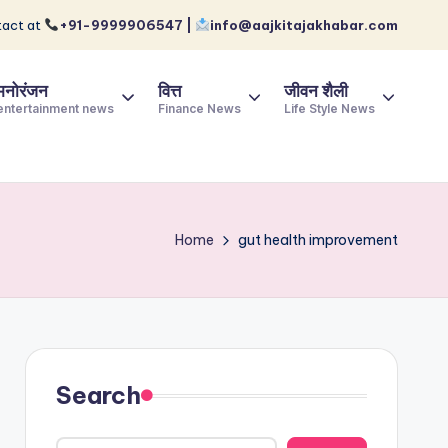
act at
+91-9999906547 |
info@aajkitajakhabar.com
मनोरंजन
वित्त
जीवन शैली
entertainment news
Finance News
Life Style News
Home
gut health improvement
Search