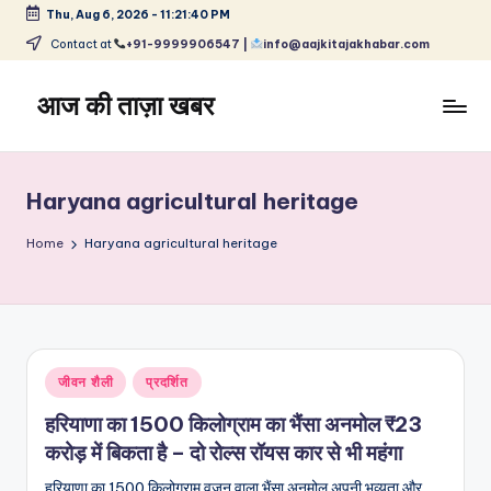
Thu, Aug 6, 2026
-
11:21:40 PM
Skip
Contact at
+91-9999906547 |
info@aajkitajakhabar.com
to
content
आज की ताज़ा खबर
भारत
के
ताज़ा
Haryana agricultural heritage
समाचार
–
Home
Haryana agricultural heritage
राजनीति,
मनोरंजन,
खेल,
व्यापार
और
Posted
जीवन शैली
प्रदर्शित
विश्व
in
हरियाणा का 1500 किलोग्राम का भैंसा अनमोल ₹23
करोड़ में बिकता है – दो रोल्स रॉयस कार से भी महंगा
हरियाणा का 1500 किलोग्राम वजन वाला भैंसा अनमोल अपनी भव्यता और