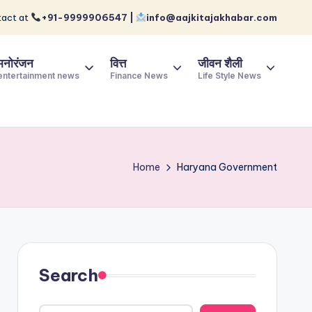
act at
+91-9999906547 |
info@aajkitajakhabar.com
मनोरंजन
वित्त
जीवन शैली
entertainment news
Finance News
Life Style News
Home
Haryana Government
Search