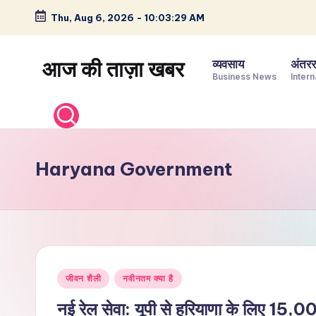
Thu, Aug 6, 2026
-
10:03:30 AM
Skip
to
आज की ताज़ा खबर
व्यवसाय
अंतररा
content
Business News
Intern
भारत
के
ताज़ा
समाचार
Haryana Government
–
राजनीति,
मनोरंजन,
खेल,
व्यापार
Posted
और
जीवन शैली
नवीनतम क्या है
in
विश्व
नई रेल सेवा: यूपी से हरियाणा के लिए 15,